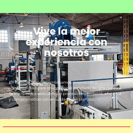
Vive la mejor
experiencia con
nosotros
En nuestra fábrica, combinamos innovación y
sostenibilidad para ofrecer papel reciclado de alta calidad.
Te invitamos a descubrir un proceso responsable, eficiente
y comprometido con el cuidado del planeta.