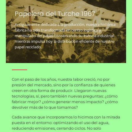
Papelera del Turche 1967
Antiguamente dedicada a la producción, nuestra histórica
fábrica ha sido transformada en centro logístico y
manipulado del papel, conservando su esencia industrial
mientras impulsa hoy la distribución eficiente de nuestro
papel reciclado.
Con el paso de los años, nuestra labor creció, no por
presión del mercado, sino por la confianza de quienes
creen en otra forma de producir. Llegaron nuevas
tecnologías, sí, pero también nuevas preguntas: ¿cómo
fabricar mejor? ¿cómo generar menos impacto? ¿cómo
devolver más de lo que tomamos?
Cada avance que incorporamos lo hicimos con la mirada
puesta en el entorno: optimizando el uso del agua,
reduciendo emisiones, cerrando ciclos. No solo