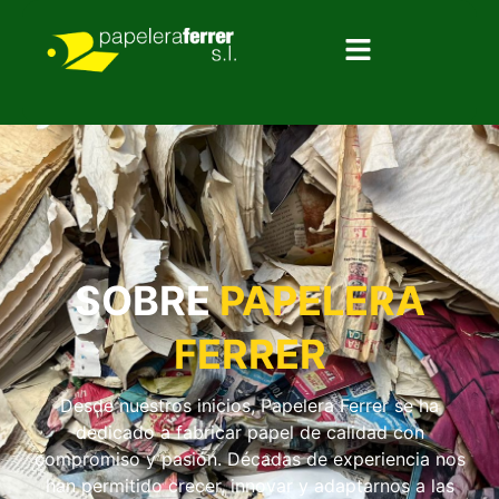
SOBRE
PAPELERA
FERRER
Desde nuestros inicios, Papelera Ferrer se ha
dedicado a fabricar papel de calidad con
compromiso y pasión. Décadas de experiencia nos
han permitido crecer, innovar y adaptarnos a las