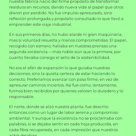
nuestra fábrica nació del firme propósito de transformar
residuos en recursos, dando nueva vida al papel que otros
dieron por perdido. No fue impulso apresurado, sino
reflexión prolongada y propósito consultado lo que llevó a
emprender este viaje industrial.
En sus primeros días, no hubo alarde ni gran maquinaria,
mas sí voluntad resuelta y manos comprometidas. El papel,
recogido con esmero, hallaba en nuestras prensas una
segunda existencia —más noble aún que la primera, por
cuanto llevaba consigo el sello de la sostenibilidad.
No era el afán de expansión lo que guiaba nuestras
decisiones, sino la quieta certeza de estar haciendo lo
correcto. Preferíamos avanzar con paso firme, en vez de
apresurar caminos inciertos. Así fue como, lentamente,
fuimos bien recibidos por quienes valoran lo duradero y lo
responsable.
El norte, donde se alzó nuestra planta, fue descrito
entonces como un lugar de labor serena y compromiso
ambiental. Y aunque la excelencia no se proclamaba con
palabras, sí se dejaba sentir en cada hoja producida, en
cada fibra recuperada, en cada impresión que nuestros
actos dejaban.