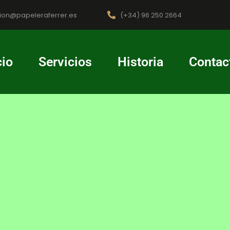
cion@papeleraferrer.es
(+34) 96 250 2664
cio
Servicios
Historia
Contac