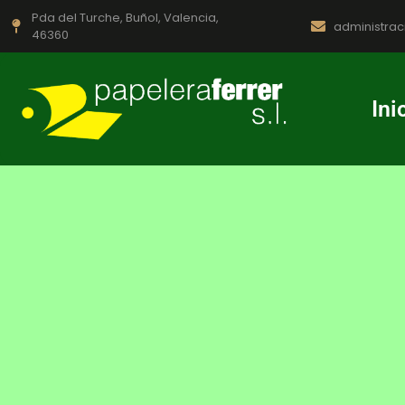
Pda del Turche, Buñol, Valencia,
administra
46360
Ini